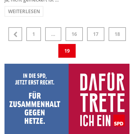
WEITERLESEN
1
…
16
17
18
19