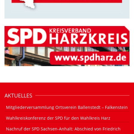
AKTUELLES
Mitgliederversammlung Ortsverein Ballenstedt – Falkenstein
Wahlkreiskonferenz der SPD für den Wahlkreis Harz
Nachruf der SPD Sachsen-Anhalt: Abschied von Friedrich