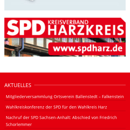
AKTUELLES
Mitgliederversammlung Ortsverein Ballenstedt – Falkenstein
Wahlkreiskonferenz der SPD für den Wahlkreis Harz
Nachruf der SPD Sachsen-Anhalt: Abschied von Friedrich
Schorlemmer