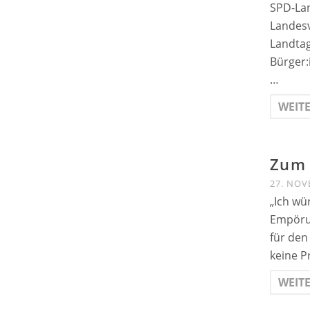
SPD-La
Landesv
Landtag
Bürger:
…
WEIT
Zum 
27. NOV
„Ich wü
Empörun
für den
keine P
WEIT