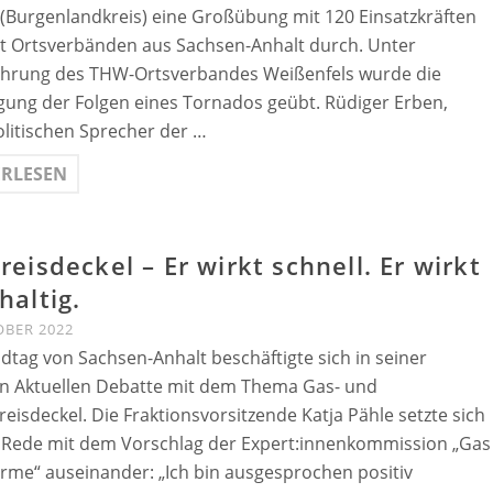
(Burgenlandkreis) eine Großübung mit 120 Einsatzkräften
t Ortsverbänden aus Sachsen-Anhalt durch. Unter
ührung des THW-Ortsverbandes Weißenfels wurde die
gung der Folgen eines Tornados geübt. Rüdiger Erben,
litischen Sprecher der …
ERLESEN
eisdeckel – Er wirkt schnell. Er wirkt
haltig.
OBER 2022
dtag von Sachsen-Anhalt beschäftigte sich in seiner
n Aktuellen Debatte mit dem Thema Gas- und
eisdeckel. Die Fraktionsvorsitzende Katja Pähle setzte sich
r Rede mit dem Vorschlag der Expert:innenkommission „Gas
me“ auseinander: „Ich bin ausgesprochen positiv