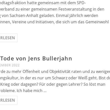
ndtagsfraktion hatte gemeinsam mit dem SPD-
erband zu einer gemeinsamen Festveranstaltung in den
 von Sachsen-Anhalt geladen. Einmal jährlich werden
innen, Vereine und Initiativen, die sich um das Gemeinwohl
ERLESEN
Tode von Jens Bullerjahn
EMBER 2022
rde zu mehr Offenheit und Objektivität raten und zu wenige
gskultur, in der es nur um Schwarz oder Weiß geht. Bist d
 Krieg oder dagegen? Für oder gegen Lehrer? So löst man
robleme. Ich habe mich …
ERLESEN