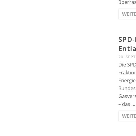
überras
WEIT
SPD-
Entl
20. SEP
Die SPD
Fraktio
Energie
Bundesr
Gasvers
– das …
WEIT