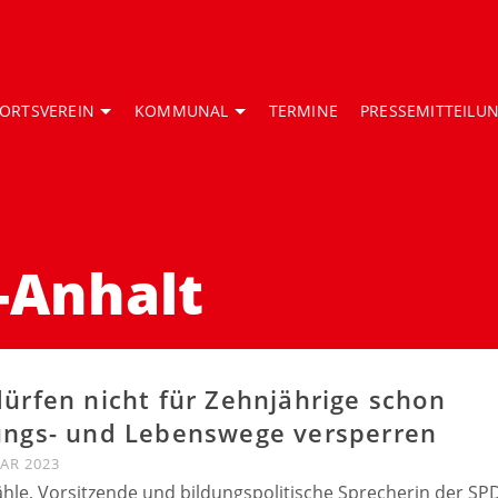
ORTSVEREIN
KOMMUNAL
TERMINE
PRESSEMITTEILU
-Anhalt
dürfen nicht für Zehnjährige schon
ungs- und Lebenswege versperren
UAR 2023
ähle, Vorsitzende und bildungspolitische Sprecherin der SP