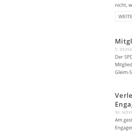
nicht, 
WEIT
Mitg
5. DEZE
Der SPD
Mitglie
Gleim-S
Verl
Enga
30. NOV
Am ges
Engagem