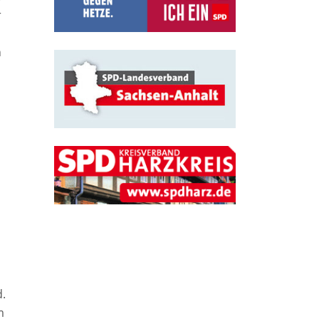
r
e
h
n
d.
m