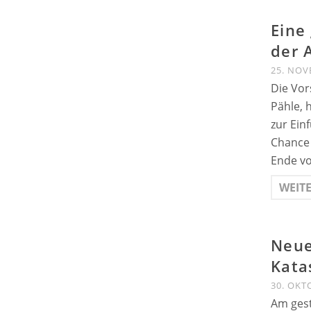
Eine
der 
25. NOV
Die Vor
Pähle, 
zur Ein
Chance 
Ende vo
WEIT
Neue
Kata
30. OKT
Am gest