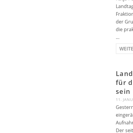
Landtag
Fraktio
der Gru
die pra
…
WEIT
Land
für 
sein
11. JAN
Gestern
eingerä
Aufnahm
Der sei