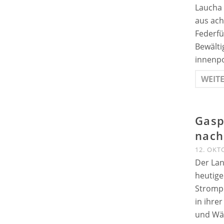
Laucha 
aus ach
Federf
Bewälti
innenpo
WEIT
Gaspr
nach
12. OKT
Der Lan
heutige
Strompr
in ihre
und Wär