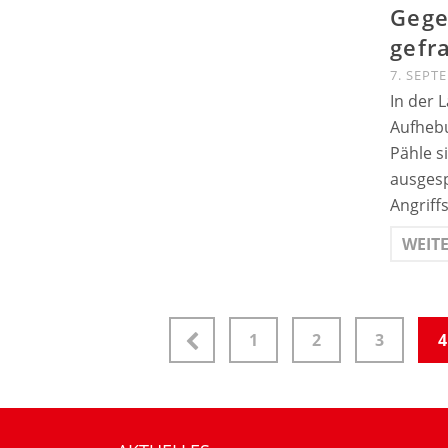
Gege
gefr
7. SEPT
In der 
Aufhebu
Pähle s
ausgesp
Angriff
WEIT
1
2
3
4