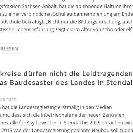
sfraktion Sachsen-Anhalt, hat die ablehnende Haltung ihre
n zu einer verbindlichen Schullaufbahnempfehlung am End
ndschule bekräftigt. „Nicht nur die Bildungsforschung, auc
ktische Lebenserfahrung zeigt es: Im Alter von zehn oder elf
ERLESEN
kreise dürfen nicht die Leidtragende
das Baudesaster des Landes in Stendal
UAR 2023
 hat die Landesregierung erstmalig in den Medien
umt, dass sich die Inbetriebnahme der neuen Zentralen
estelle für Asylbewerber in Stendal bis 2025 hinziehen wir
t 2015 von der Landesregierung geplante Neubau soll zude